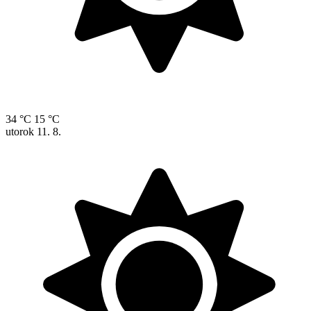
34 °C
15 °C
utorok
11. 8.