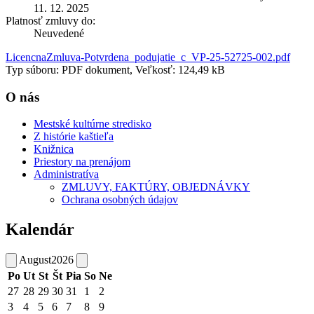
11. 12. 2025
Platnosť zmluvy do:
Neuvedené
LicencnaZmluva-Potvrdena_podujatie_c_VP-25-52725-002.pdf
Typ súboru: PDF dokument, Veľkosť: 124,49 kB
O nás
Mestské kultúrne stredisko
Z histórie kaštieľa
Knižnica
Priestory na prenájom
Administratíva
ZMLUVY, FAKTÚRY, OBJEDNÁVKY
Ochrana osobných údajov
Kalendár
August
2026
Po
Ut
St
Št
Pia
So
Ne
27
28
29
30
31
1
2
3
4
5
6
7
8
9