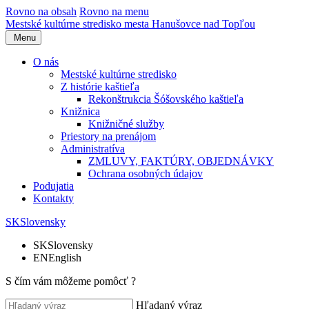
Rovno na obsah
Rovno na menu
Mestské kultúrne stredisko
mesta Hanušovce nad Topľou
Menu
O nás
Mestské kultúrne stredisko
Z histórie kaštieľa
Rekonštrukcia Šóšovského kaštieľa
Knižnica
Knižničné služby
Priestory na prenájom
Administratíva
ZMLUVY, FAKTÚRY, OBJEDNÁVKY
Ochrana osobných údajov
Podujatia
Kontakty
SK
Slovensky
SK
Slovensky
EN
English
S čím vám môžeme pomôcť ?
Hľadaný výraz