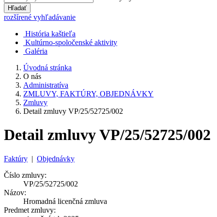
Hľadať
rozšírené vyhľadávanie
História kaštieľa
Kultúrno-spoločenské aktivity
Galéria
Úvodná stránka
O nás
Administratíva
ZMLUVY, FAKTÚRY, OBJEDNÁVKY
Zmluvy
Detail zmluvy VP/25/52725/002
Detail zmluvy VP/25/52725/002
Faktúry
|
Objednávky
Číslo zmluvy:
VP/25/52725/002
Názov:
Hromadná licenčná zmluva
Predmet zmluvy: