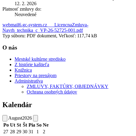
12. 2. 2026
Platnosť zmluvy do:
Neuvedené
webmail6.gc-system.cz __ LicencnaZmluva-
Navrh_technika_c_VP-26-52725-001.pdf
Typ súboru: PDF dokument, Veľkosť: 117,74 kB
O nás
Mestské kultúrne stredisko
Z histórie kaštieľa
Knižnica
Priestory na prenájom
Administratíva
ZMLUVY, FAKTÚRY, OBJEDNÁVKY
Ochrana osobných údajov
Kalendár
August
2026
Po
Ut
St
Št
Pia
So
Ne
27
28
29
30
31
1
2