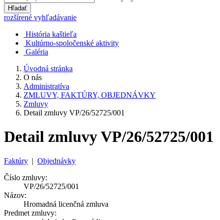
Hľadať
rozšírené vyhľadávanie
História kaštieľa
Kultúrno-spoločenské aktivity
Galéria
Úvodná stránka
O nás
Administratíva
ZMLUVY, FAKTÚRY, OBJEDNÁVKY
Zmluvy
Detail zmluvy VP/26/52725/001
Detail zmluvy VP/26/52725/001
Faktúry
|
Objednávky
Číslo zmluvy:
VP/26/52725/001
Názov:
Hromadná licenčná zmluva
Predmet zmluvy: