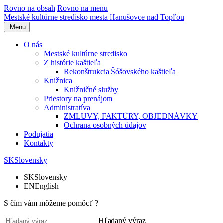
Rovno na obsah
Rovno na menu
Mestské kultúrne stredisko
mesta Hanušovce nad Topľou
Menu
O nás
Mestské kultúrne stredisko
Z histórie kaštieľa
Rekonštrukcia Šóšovského kaštieľa
Knižnica
Knižničné služby
Priestory na prenájom
Administratíva
ZMLUVY, FAKTÚRY, OBJEDNÁVKY
Ochrana osobných údajov
Podujatia
Kontakty
SK
Slovensky
SK
Slovensky
EN
English
S čím vám môžeme pomôcť ?
Hľadaný výraz