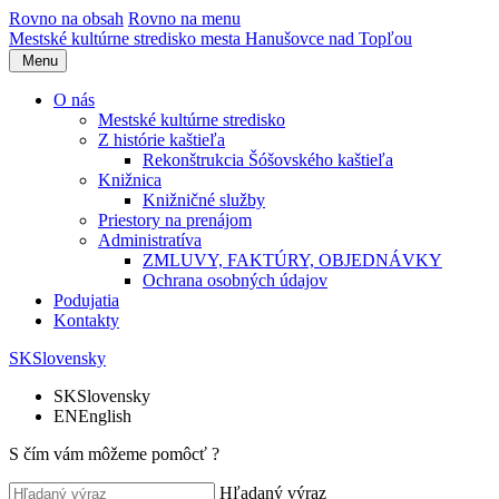
Rovno na obsah
Rovno na menu
Mestské kultúrne stredisko
mesta Hanušovce nad Topľou
Menu
O nás
Mestské kultúrne stredisko
Z histórie kaštieľa
Rekonštrukcia Šóšovského kaštieľa
Knižnica
Knižničné služby
Priestory na prenájom
Administratíva
ZMLUVY, FAKTÚRY, OBJEDNÁVKY
Ochrana osobných údajov
Podujatia
Kontakty
SK
Slovensky
SK
Slovensky
EN
English
S čím vám môžeme pomôcť ?
Hľadaný výraz