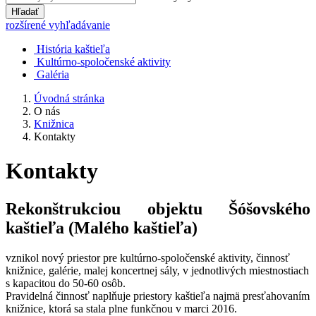
Hľadať
rozšírené vyhľadávanie
História kaštieľa
Kultúrno-spoločenské aktivity
Galéria
Úvodná stránka
O nás
Knižnica
Kontakty
Kontakty
Rekonštrukciou objektu Šóšovského
kaštieľa (Malého kaštieľa)
vznikol nový priestor pre kultúrno-spoločenské aktivity, činnosť
knižnice, galérie, malej koncertnej sály, v jednotlivých miestnostiach
s kapacitou do 50-60 osôb.
Pravidelná činnosť naplňuje priestory kaštieľa najmä presťahovaním
knižnice, ktorá sa stala plne funkčnou v marci 2016.