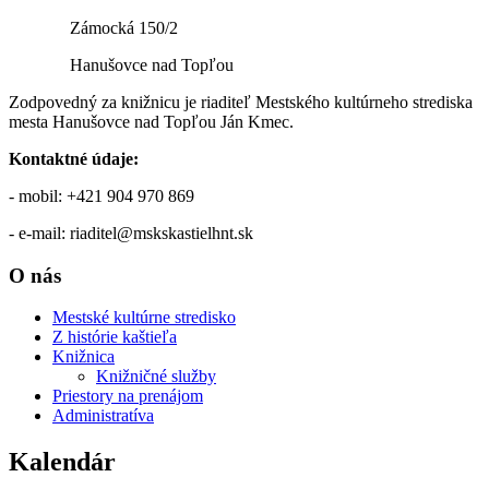
Zámocká 150/2
Hanušovce nad Topľou
Zodpovedný za knižnicu je riaditeľ Mestského kultúrneho strediska
mesta Hanušovce nad Topľou Ján Kmec.
Kontaktné údaje:
- mobil: +421 904 970 869
- e-mail: riaditel@mskskastielhnt.sk
O nás
Mestské kultúrne stredisko
Z histórie kaštieľa
Knižnica
Knižničné služby
Priestory na prenájom
Administratíva
Kalendár