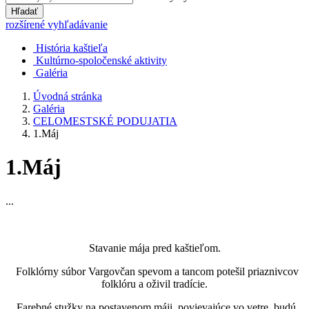
Hľadať
rozšírené vyhľadávanie
História kaštieľa
Kultúrno-spoločenské aktivity
Galéria
Úvodná stránka
Galéria
CELOMESTSKÉ PODUJATIA
1.Máj
1.Máj
...
Stavanie mája pred kaštieľom.
Folklórny súbor Vargovčan spevom a tancom potešil priaznivcov
folklóru a oživil tradície.
Farebné stužky na postavenom máji, povievajúce vo vetre, budú