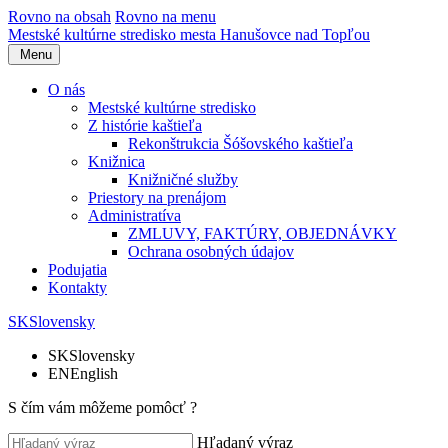
Rovno na obsah
Rovno na menu
Mestské kultúrne stredisko
mesta Hanušovce nad Topľou
Menu
O nás
Mestské kultúrne stredisko
Z histórie kaštieľa
Rekonštrukcia Šóšovského kaštieľa
Knižnica
Knižničné služby
Priestory na prenájom
Administratíva
ZMLUVY, FAKTÚRY, OBJEDNÁVKY
Ochrana osobných údajov
Podujatia
Kontakty
SK
Slovensky
SK
Slovensky
EN
English
S čím vám môžeme pomôcť ?
Hľadaný výraz