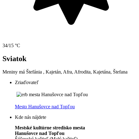
34/15 °C
Sviatok
Meniny má
Štefánia
, Kajetán, Afra, Afrodita, Kajetána, Štefana
Zriaďovateľ
Mesto Hanušovce nad Topľou
Kde nás nájdete
Mestské kultúrne stredisko mesta
Hanušovce nad Topľou
Šóšovský kaštieľ (Malý kaštieľ)