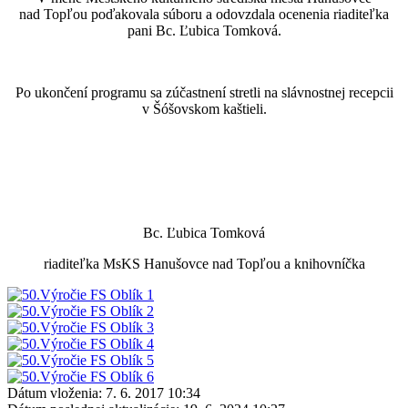
nad Topľou poďakovala súboru a odovzdala ocenenia riaditeľka
pani Bc. Ľubica Tomková.
Po ukončení programu sa zúčastnení stretli na slávnostnej recepcii
v Šóšovskom kaštieli.
Bc. Ľubica Tomková
riaditeľka MsKS Hanušovce nad Topľou a knihovníčka
Dátum vloženia:
7. 6. 2017 10:34