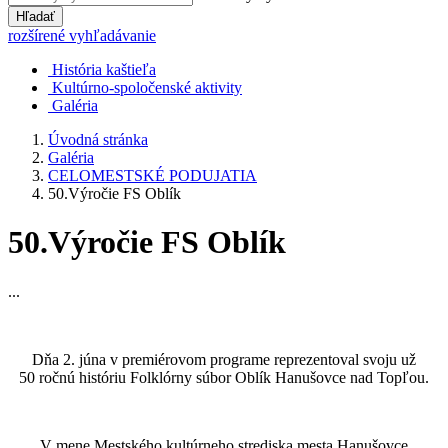
Hľadať
rozšírené vyhľadávanie
História kaštieľa
Kultúrno-spoločenské aktivity
Galéria
Úvodná stránka
Galéria
CELOMESTSKÉ PODUJATIA
50.Výročie FS Oblík
50.Výročie FS Oblík
...
Dňa 2. júna v premiérovom programe reprezentoval svoju už
50 ročnú históriu Folklórny súbor Oblík Hanušovce nad Topľou.
V mene Mestského kultúrneho strediska mesta Hanušovce