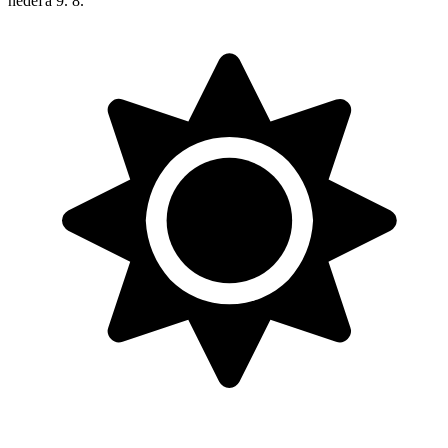
nedeľa
9. 8.