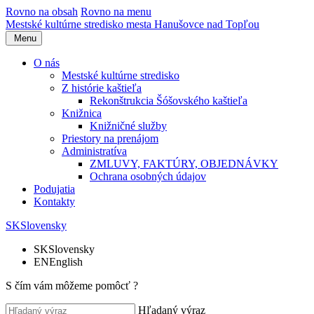
Rovno na obsah
Rovno na menu
Mestské kultúrne stredisko
mesta Hanušovce nad Topľou
Menu
O nás
Mestské kultúrne stredisko
Z histórie kaštieľa
Rekonštrukcia Šóšovského kaštieľa
Knižnica
Knižničné služby
Priestory na prenájom
Administratíva
ZMLUVY, FAKTÚRY, OBJEDNÁVKY
Ochrana osobných údajov
Podujatia
Kontakty
SK
Slovensky
SK
Slovensky
EN
English
S čím vám môžeme pomôcť ?
Hľadaný výraz